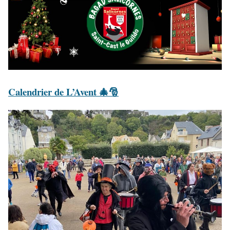
Calendrier de L’Avent 🎄🎅