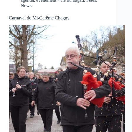
agenda
,
événement - vie du bagad
,
Fêtes
,
News
Carnaval de Mi-Carême Chagny